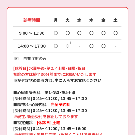
診療時間
月
火
水
木
金
土
9:00 ～ 11:30
〇
〇
〇
〇
〇
〇
14:00 ～ 17:30
〇
※
-
〇
〇
-
※1 自費注射のみ
[休診日] 水曜午後・第2、4土曜・日曜・祝日
初診の方は終了30分前までにお願いいたします
※かぜ症状のある方は、中に入らずお電話ください
■心臓血管外科 第1・第3・第5土曜
[受付時間] 8：45～11：30 / 13:45～17：30
■精神科・心療内科
完全予約制
[受付時間] 8：45～11：30 / 13:45～17：30
※現在、新患受付を停止しております
■特定健診
[休診日] 土曜
[受付時間] 8：45～11：00 / 13:45～16:00
※通常診療と同日に受診いただくことはできません