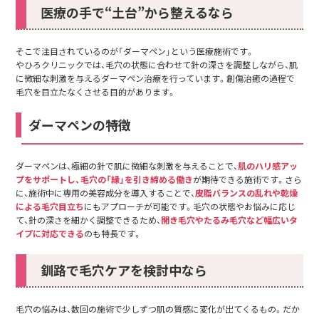
医療の手で“土台”から整えるなら
そこで注目されているのが「ダーマペン」という医療施術です。
やひろクリニックでは、毛穴の状態に合わせて針の深さを調整しながら、肌
に微細な刺激を与えるダーマペン治療を行っています。創傷治癒の過程で
毛穴を目立たなくさせる目的があります。
ダーマペンの特徴
ダーマペンは、極細の針で肌に微細な刺激を与えることで、
肌のハリ感アッ
プをサポートし、毛穴の「縁」を引き締める働き
が期待できる施術です。さら
に、施術中に専用の美容成分を導入することで、
皮脂バランスの乱れや乾燥
による毛穴目立ち
にもアプローチが可能です。毛穴の状態やお悩みに応じ
て、針の深さを細かく調整できるため、
開き毛穴やたるみ毛穴など幅広いタ
イプに対応できる
のも特長です。
釧路で毛穴ケアを検討中なら
毛穴の悩みは、数回の施術で少しずつ肌の質感に変化が出てくるもの。だか