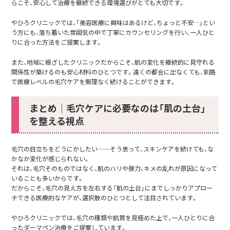
らこそ、安心して治療を継続できる環境選びがとても大切です。
やひろクリニックでは、「美容医療に興味はあるけど、ちょっと不安…」とい
う方にも、落ち着いた雰囲気の中で丁寧にカウンセリングを行い、一人ひと
りに合った方法をご提案します。
また、地域に根ざしたクリニックだからこそ、肌の変化を継続的に見守れる
関係性が築けるのも安心材料のひとつです。遠くの都会に出なくても、釧路
で医療レベルの毛穴ケアを無理なく続けることができます。
まとめ｜毛穴ケアに必要なのは「肌の土台」
を整える視点
毛穴の目立ちをどうにかしたい——そう思って、スキンケアを続けても、な
かなか変化が感じられない。
それは、毛穴そのものではなく、肌のハリや弾力、キメの乱れが原因になって
いることも多いからです。
だからこそ、毛穴の見え方を左右する「肌の土台」にまでしっかりアプロー
チできる医療的なケアが、選択肢のひとつとして注目されています。
やひろクリニックでは、毛穴の種類や肌質を見極めた上で、一人ひとりに合
ったダーマペン治療をご提案しています。