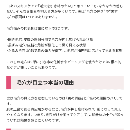
日々のスキンケアで「毛穴を引き締めたい」と思っていても、なかなか改善し
ない。そんなお悩みを抱える方が多くいます。実は“毛穴の開き”や“黒ず
み”の原因は1つではありません。
毛穴悩みの代表例は主に以下の3つです。
・開き毛穴：皮脂の過剰分泌で毛穴が押し広げられた状態
・黒ずみ毛穴：皮脂と角栓が酸化して黒く見える状態
・たるみ毛穴：加齢で肌の弾力が低下し、毛穴が楕円形に広がって見える状態
これらの毛穴は、単に引き締め化粧水やピーリングを使うだけでは、根本的
なケアが難しいこともあります。
毛穴が目立つ本当の理由
実は毛穴の見え方を左右しているのは「肌の質感」と「毛穴の周囲のハリ」で
す。
肌の土台である真皮層がゆるむと、毛穴が押し広げられて、影になって見え
やすくなります。つまり、毛穴だけを狙ってケアしても、肌全体の土台が弱っ
ていれば効果を感じにくいのです。