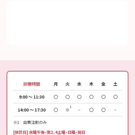
診療時間
月
火
水
木
金
土
9:00 ～ 11:30
〇
〇
〇
〇
〇
〇
14:00 ～ 17:30
〇
※
-
〇
〇
-
※1 自費注射のみ
[休診日] 水曜午後・第2、4土曜・日曜・祝日