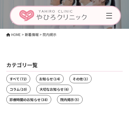
Posting
院内掲示
HOME
>
新着情報
>
院内掲示
カテゴリ一覧
すべて
（72）
お知らせ
（14）
その他
（1）
コラム
（10）
大切なお知らせ
（6）
診療時間のお知らせ
（38）
院内掲示
（5）